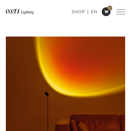
0
SHOP
EN