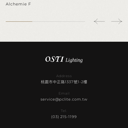
Alchemie F
Address
桃園市中正路1337號1-2樓
Email
service@pclite.com.tw
Tel.
(03) 215-1199