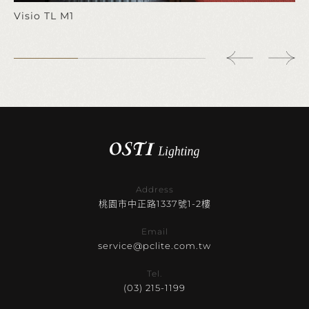
Visio TL M1
Address
桃園市中正路1337號1-2樓
Email
service@pclite.com.tw
Tel.
(03) 215-1199