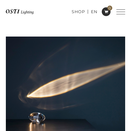
0
SHOP
EN