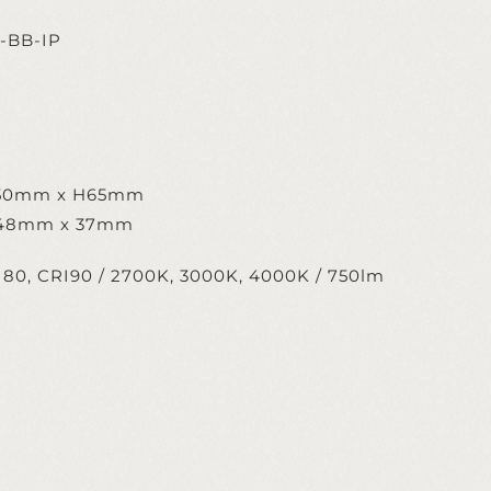
-BB-IP
50mm x H65mm
 148mm x 37mm
I80, CRI90 / 2700K, 3000K, 4000K / 750lm