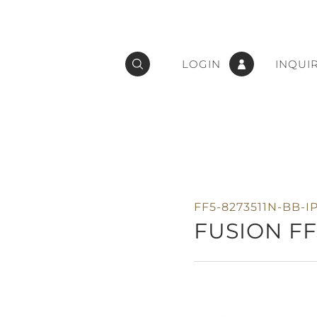
LOGIN
INQUI
FF5-8273511N-BB-I
FUSION FF5