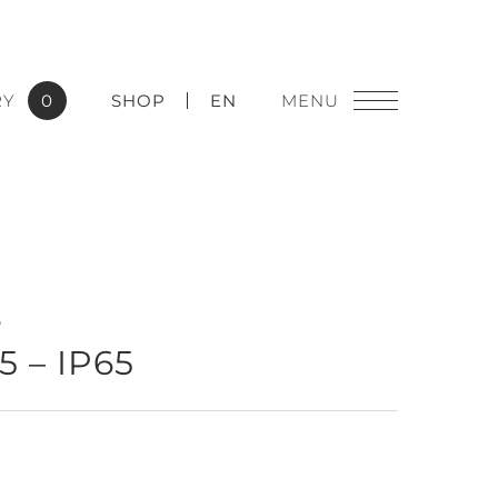
RY
0
SHOP
EN
燈飾精品
P
 – IP65
實績應用