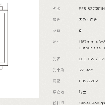
型號
FF5-8273511N
顏色
黑色、白色
材質
鋁
尺寸
L157mm x W
Cutout size
光源
LED 11W / CR
光束角
35°, 45°
電壓
110V-220V
原產地
瑞士
設計師
Oliver Königs