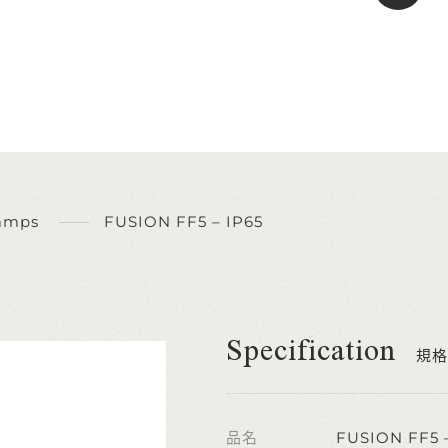
amps
FUSION FF5 – IP65
Specification
規格
品名
FUSION FF5 