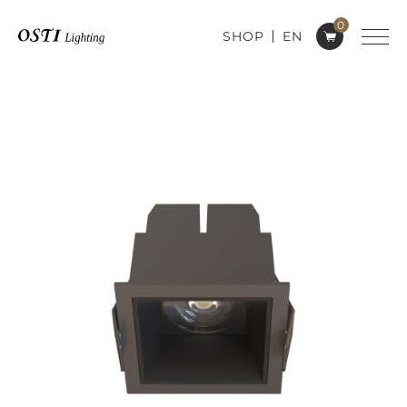
0
SHOP
EN