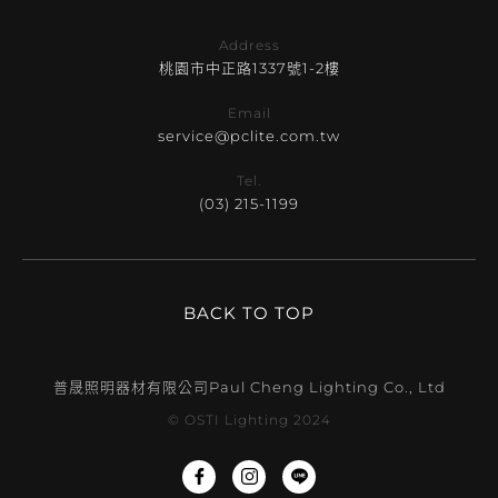
Address
桃園市中正路1337號1-2樓
Email
service@pclite.com.tw
Tel.
(03) 215-1199
BACK TO TOP
普晟照明器材有限公司
Paul Cheng Lighting Co., Ltd
© OSTI Lighting 2024