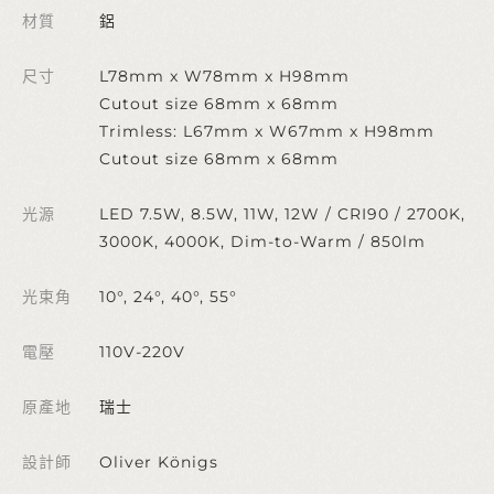
材質
鋁
尺寸
L78mm x W78mm x H98mm
Cutout size 68mm x 68mm
Trimless: L67mm x W67mm x H98mm
Cutout size 68mm x 68mm
光源
LED 7.5W, 8.5W, 11W, 12W / CRI90 / 2700K,
3000K, 4000K, Dim-to-Warm / 850lm
光束角
10°, 24°, 40°, 55°
電壓
110V-220V
原產地
瑞士
設計師
Oliver Königs