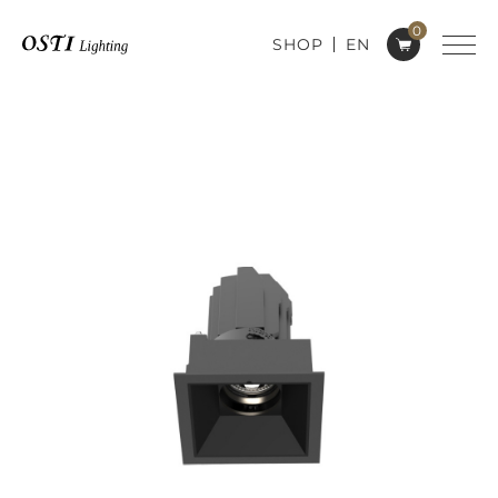
0
SHOP
EN