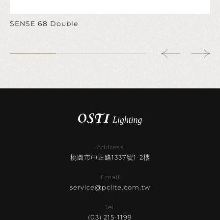
SENSE 68 Double
Address
桃園市中正路1337號1-2樓
Email
service@pclite.com.tw
Tel.
(03) 215-1199