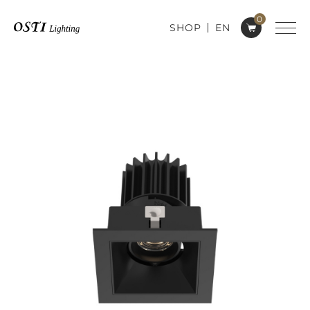
0
SHOP
EN