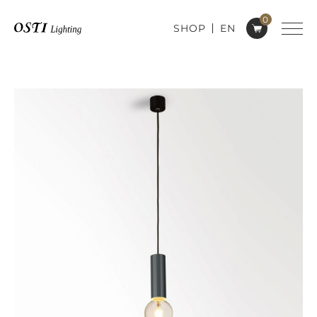
0
SHOP
EN