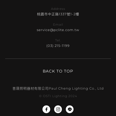
Address
桃園市中正路1337號1-2樓
Email
service@pclite.com.tw
Tel.
(03) 215-1199
BACK TO TOP
普晟照明器材有限公司
Paul Cheng Lighting Co., Ltd
© OSTI Lighting 2024