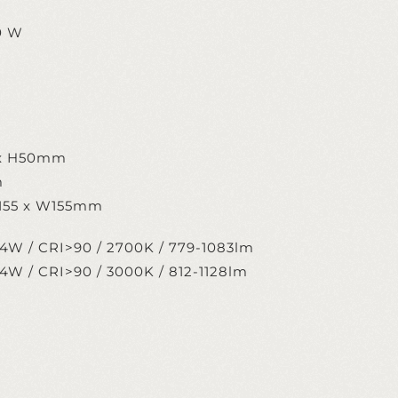
0 W
 x H50mm
m
L155 x W155mm
0,4W / CRI>90 / 2700K / 779-1083lm
0,4W / CRI>90 / 3000K / 812-1128lm