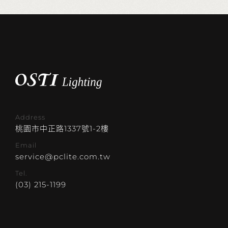
Address
桃園市中正路1337號1-2樓
Email
service@pclite.com.tw
Tel.
(03) 215-1199