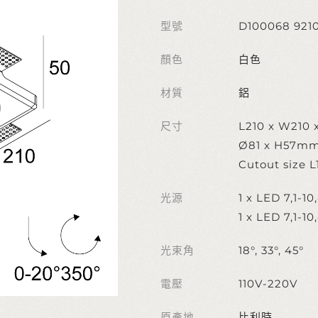
型號
D100068 921
顏色
白色
材質
鋁
尺寸
L210 x W210
Ø81 x H57m
Cutout size 
光源
1 x LED 7,1-1
1 x LED 7,1-1
光束角
18°, 33°, 45°
電壓
110V-220V
原產地
比利時