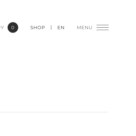
RY
0
SHOP
EN
燈飾精品
實績應用