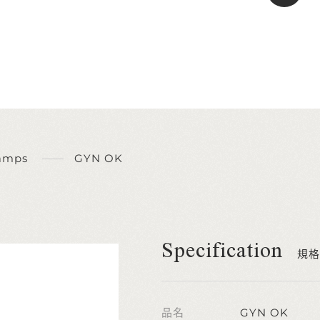
amps
GYN OK
Specification
規格
品名
GYN OK