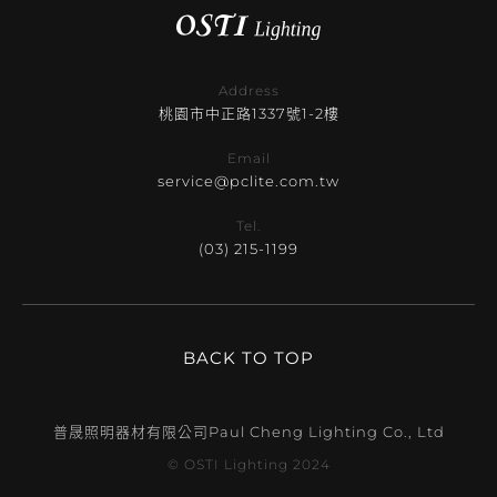
Address
桃園市中正路1337號1-2樓
Email
service@pclite.com.tw
Tel.
(03) 215-1199
BACK TO TOP
普晟照明器材有限公司
Paul Cheng Lighting Co., Ltd
© OSTI Lighting 2024