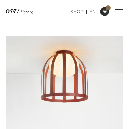
0
SHOP
EN