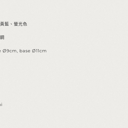
黃藍、螢光色
鋼
 Ø9cm, base Ø11cm
ni