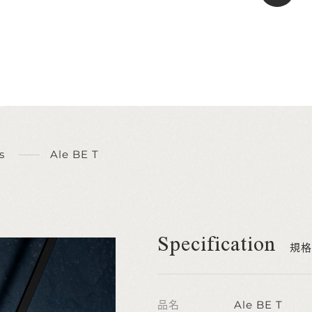
s
Ale BE T
Specification
規格
品名
Ale BE T