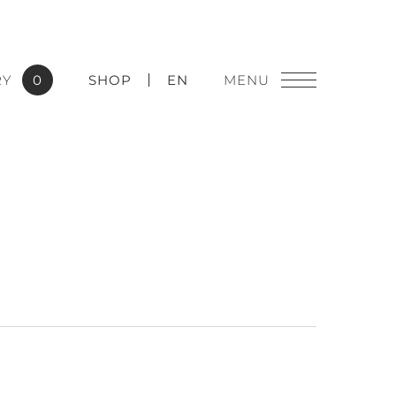
RY
0
SHOP
EN
燈飾精品
實績應用