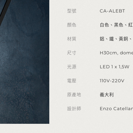
型號
CA-ALEBT
顏色
白色、黑色、紅
材質
鋁、鐵、黃銅、
尺寸
H30cm, dome
光源
LED 1 x 1,5W
電壓
110V-220V
原產地
義大利
設計師
Enzo Catella