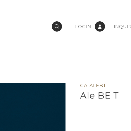
LOGIN
INQUI
CA-ALEBT
Ale BE T