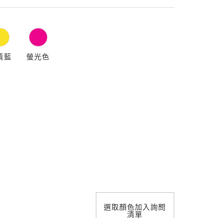
照明設計
黃藍
螢光色
選取顏色加入詢問
清單