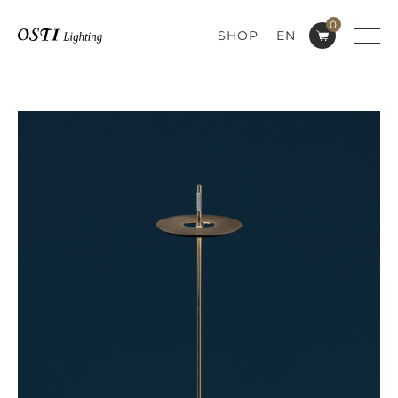
0
SHOP
EN