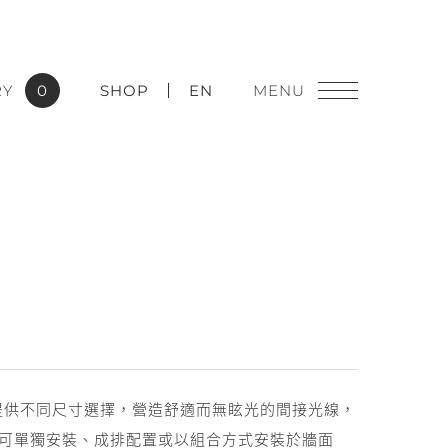
RY
0
SHOP
EN
燈飾精品
實績應用
系列，提供不同尺寸選擇，營造舒適而無眩光的間接光線，
可單獨安裝、成排配置或以組合方式安裝於牆面