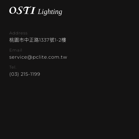
Address
桃園市中正路1337號1-2樓
Email
service@pclite.com.tw
Tel.
(03) 215-1199