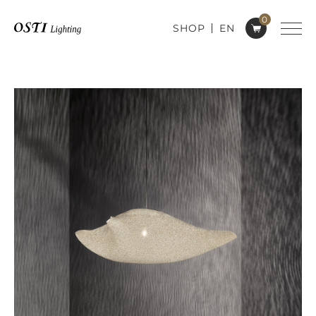
0
SHOP
EN