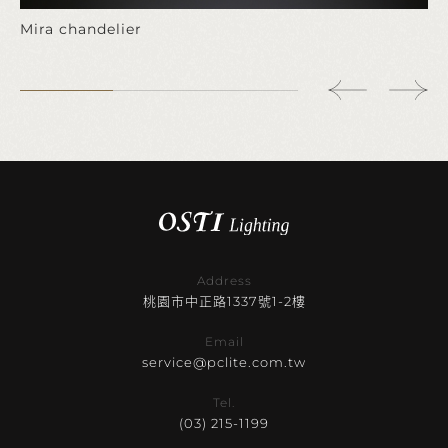
Mira chandelier
Address
桃園市中正路1337號1-2樓
Email
service@pclite.com.tw
Tel.
(03) 215-1199