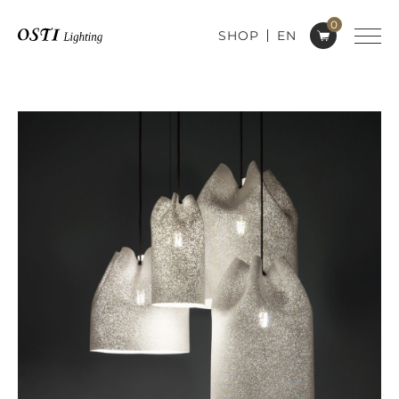
0
SHOP
EN