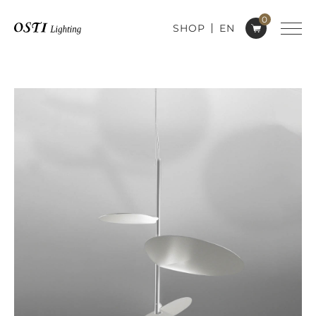
0
SHOP
EN