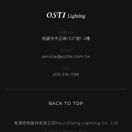
Address
桃園市中正路1337號1-2樓
Email
service@pclite.com.tw
Tel.
(03) 215-1199
BACK TO TOP
普晟照明器材有限公司
Paul Cheng Lighting Co., Ltd
© OSTI Lighting 2024