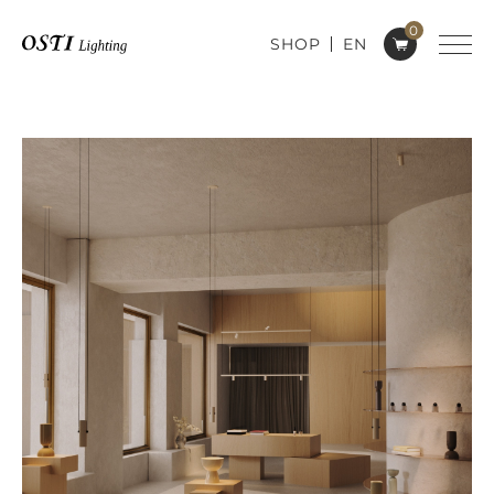
0
SHOP
EN