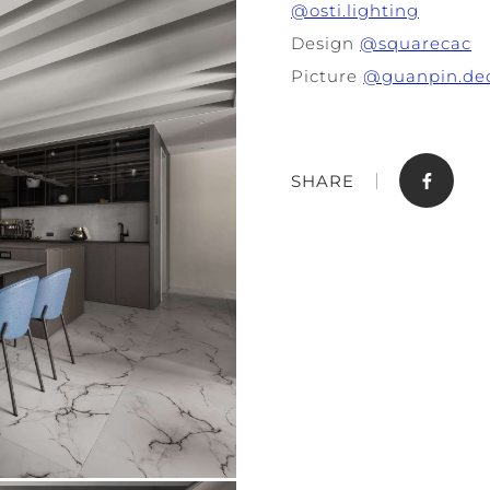
@osti.lighting
Design
@squarecac
Picture
@guanpin.de
SHARE