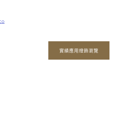
co
實績應用燈飾瀏覽